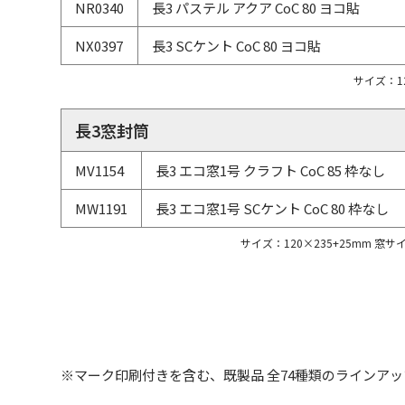
NR0340
長3 パステル アクア CoC 80 ヨコ貼
NX0397
長3 SCケント CoC 80 ヨコ貼
サイズ：12
長3窓封筒
MV1154
長3 エコ窓1号 クラフト CoC 85 枠なし
MW1191
長3 エコ窓1号 SCケント CoC 80 枠なし
サイズ：120×235+25mm 窓サ
※マーク印刷付きを含む、既製品 全74種類のラインア