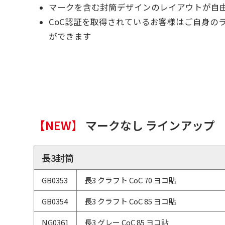
マークを含む封筒デザインのレイアウトが自
CoC認証を取得されているお客様はご自身の
ができます
【NEW】
マークなし ラインアップ
長3封筒
GB0353
長3 クラフト CoC 70 ヨコ貼
GB0354
長3 クラフト CoC 85 ヨコ貼
NG0361
長3 グレー CoC 85 ヨコ貼