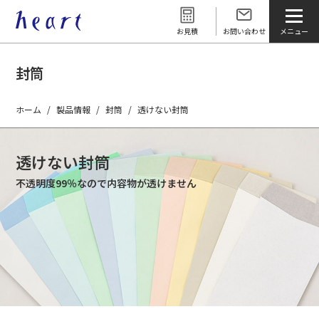
お見積
お問い合わせ
封筒
ホーム
製品情報
封筒
透けない封筒
透けない封筒
不透明度99％なので内容物が透けません