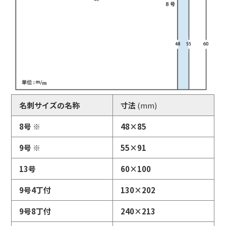
名刺サイズの名称
寸法
(mm)
8号 ※
48×85
9号 ※
55×91
13号
60×100
9号4丁付
130×202
9号8丁付
240×213