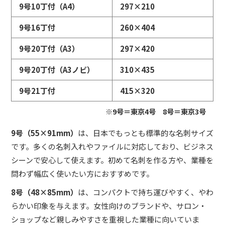
9号10丁付（A4）
297×210
9号16丁付
260×404
9号20丁付（A3）
297×420
9号20丁付（A3ノビ）
310×435
9号21丁付
415×320
※9号＝東京4号 8号＝東京3号
9号（55×91mm）
は、日本でもっとも標準的な名刺サイズ
です。多くの名刺入れやファイルに対応しており、ビジネス
シーンで安心して使えます。初めて名刺を作る方や、業種を
問わず幅広く使いたい方におすすめです。
8号（48×85mm）
は、コンパクトで持ち運びやすく、やわ
らかい印象を与えます。女性向けのブランドや、サロン・
ショップなど親しみやすさを重視した業種に向いていま