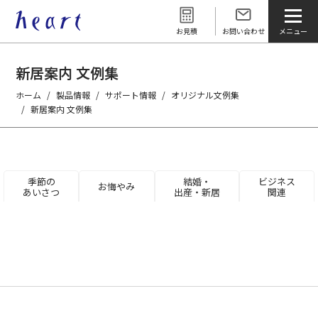
お見積
お問い合わせ
新居案内 文例集
ホーム
製品情報
サポート情報
オリジナル文例集
新居案内 文例集
季節の
結婚・
ビジネス
お悔やみ
あいさつ
出産・新居
関連