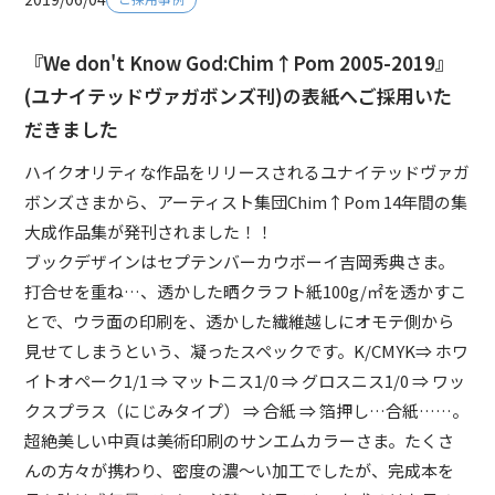
『We don't Know God:Chim↑Pom 2005-2019』
(ユナイテッドヴァガボンズ刊)の表紙へご採用いた
だきました
ハイクオリティな作品をリリースされるユナイテッドヴァガ
ボンズさまから、
アーティスト集団
Chim↑Pom 14年間の集
大成作品集が発刊されました
！！
ブックデザインはセプテンバーカウボーイ吉岡秀典さま。
打合せを重ね…、透かした晒クラフト紙100g/㎡を透かすこ
とで、ウラ面の印刷を、透かした繊維越しにオモテ側から
見せてしまうという、凝ったスペックです。K/CMYK⇒ ホワ
イトオペーク1/1 ⇒ マットニス1/0 ⇒ グロスニス1/0 ⇒ ワッ
クスプラス（にじみタイプ） ⇒ 合紙 ⇒ 箔押し…合紙……。
超絶美しい中頁は美術印刷のサンエムカラーさま。たくさ
んの方々が携わり、密度の濃～い加工でしたが、完成本を