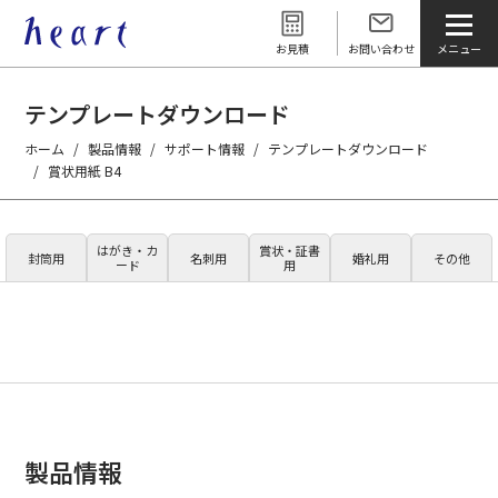
お見積
お問い合わせ
テンプレートダウンロード
ホーム
製品情報
サポート情報
テンプレートダウンロード
賞状用紙 B4
はがき・カ
賞状・証書
封筒用
名刺用
婚礼用
その他
ード
用
製品情報