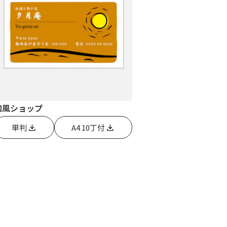
和風ショップ
単判
A4 10丁付