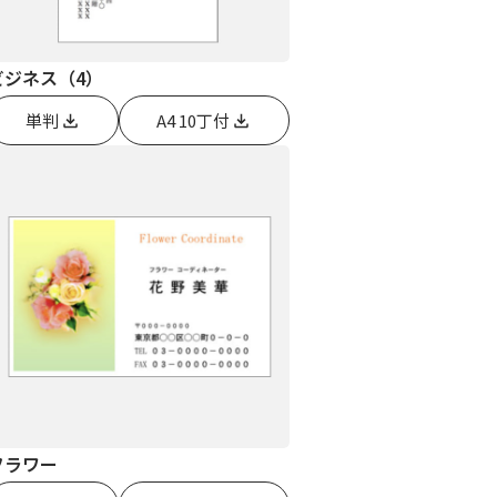
ビジネス（4）
単判
A4 10丁付
フラワー