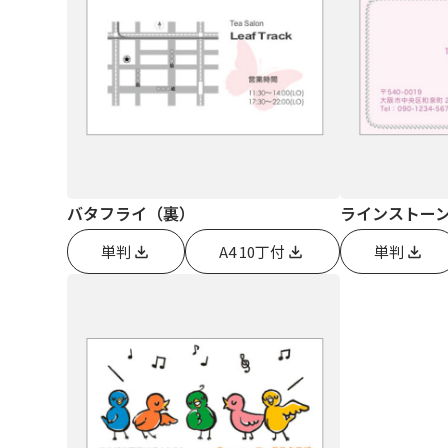
バタフライ（裏）
ラインストー
単判
A4 10丁付
単判