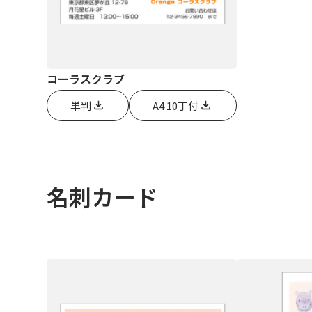
コーラスクラブ
単判
A4 10丁付
名刺カード