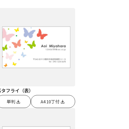
バタフライ（表）
単判
A4 10丁付