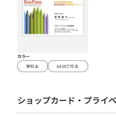
カラー
単判
A4 10丁付
ショップカード・プライ