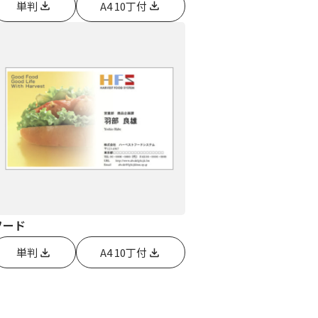
単判
A4 10丁付
フード
単判
A4 10丁付