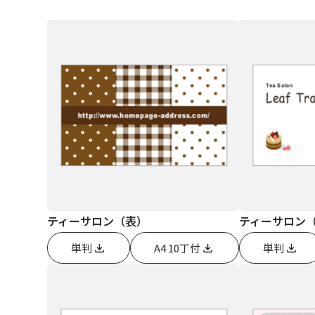
ティーサロン（表）
ティーサロン
単判
A4 10丁付
単判