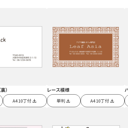
（裏）
レース模様
A4 10丁付
単判
A4 10丁付