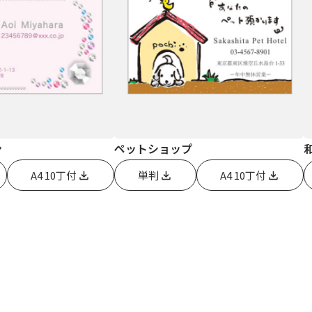
ン
ペットショップ
A4 10丁付
単判
A4 10丁付