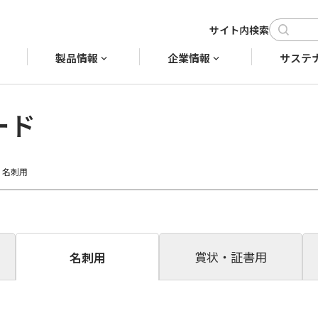
製品情報
企業情報
サステ
ード
名刺用
賞状・証書用
名刺用