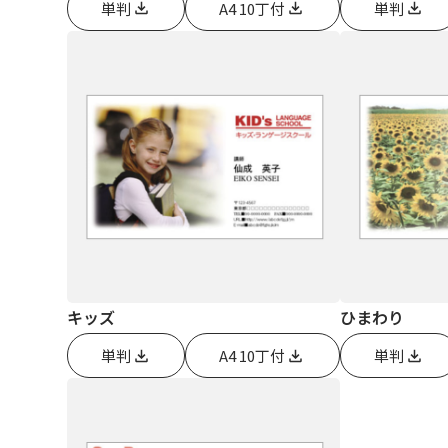
単判
A4 10丁付
単判
キッズ
ひまわり
単判
A4 10丁付
単判