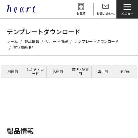
お見積
お問い合わせ
テンプレートダウンロード
ホーム
製品情報
サポート情報
テンプレートダウンロード
賞状用紙 B5
はがき・カ
賞状・証書
封筒用
名刺用
婚礼用
その他
ード
用
製品情報