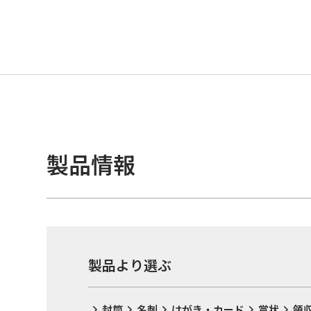
製品情報
製品より選ぶ
封筒
名刺
はがき・カード
賞状
領