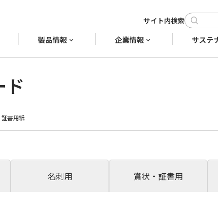
製品情報
企業情報
サステ
ード
証書用紙
名刺用
賞状・証書用